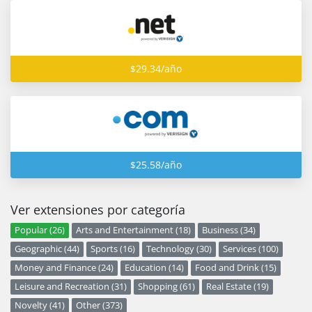
$29.34/año
$25.58/año
Ver extensiones por categoría
Popular (26)
Arts and Entertainment (18)
Business (34)
Geographic (44)
Sports (16)
Technology (30)
Services (100)
Money and Finance (24)
Education (14)
Food and Drink (15)
Leisure and Recreation (31)
Shopping (61)
Real Estate (19)
Novelty (41)
Other (373)