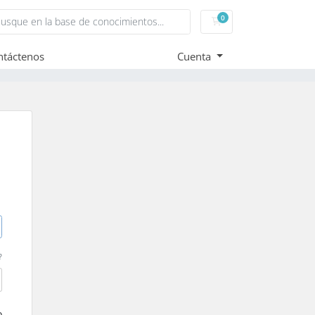
0
Carro de Pedidos
ntáctenos
Cuenta
?
o