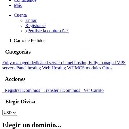
Contáctenos
Más
Cuenta
Entrar
Registrarse
¿Perdiste la contraseña?
Carro de Pedidos
Categorías
Fully managed dedicated server cPanel hosting
Fully managed VPS
server cPanel hosting
Web Hosting
WHMCS modules
Otros
Acciones
Registrar Dominios
Transferir Dominios
Ver Carrito
Elegir Divisa
Elegir un dominio...