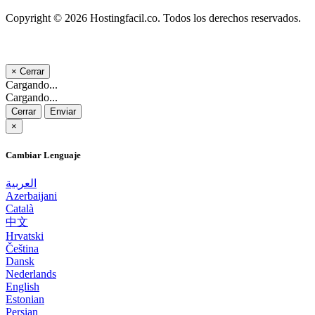
Copyright © 2026 Hostingfacil.co. Todos los derechos reservados.
×
Cerrar
Cargando...
Cargando...
Cerrar
Enviar
×
Cambiar Lenguaje
العربية
Azerbaijani
Català
中文
Hrvatski
Čeština
Dansk
Nederlands
English
Estonian
Persian