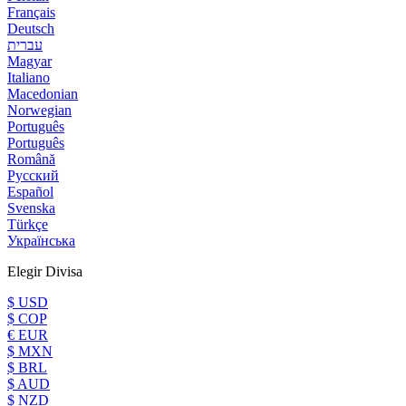
Français
Deutsch
עברית
Magyar
Italiano
Macedonian
Norwegian
Português
Português
Română
Русский
Español
Svenska
Türkçe
Українська
Elegir Divisa
$ USD
$ COP
€ EUR
$ MXN
$ BRL
$ AUD
$ NZD