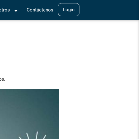
Login
tros
Contáctenos
os.