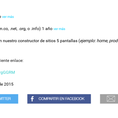
o
ver más
m.co, .net, .org, o .info) 1 año
ver más
nuestro constructor de sitios 5 pantallas (
ejemplo: home, produ
iente enlace:
JgrgGGRM
de 2015