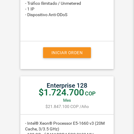
- Tráfico Ilimitado / Unmetered
- 1 IP
- Dispositivo Anti-DDoS
INICIAR ORDEN
Enterprise 128
$1.724.700
COP
Mes
$21.847.100
COP
/Año
- Intel® Xeon® Processor E5-1660 v3 (20M
Cache, 3/3.5 GHz)