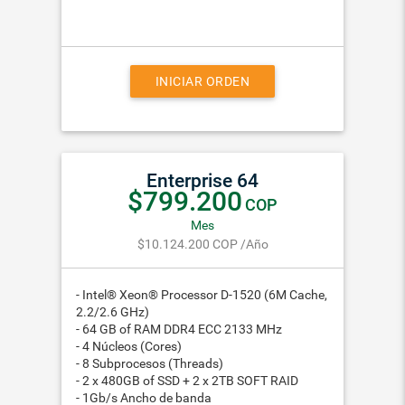
INICIAR ORDEN
Enterprise 64
$799.200
COP
Mes
$10.124.200
COP
/Año
- Intel® Xeon® Processor D-1520 (6M Cache,
2.2/2.6 GHz)
- 64 GB of RAM DDR4 ECC 2133 MHz
- 4 Núcleos (Cores)
- 8 Subprocesos (Threads)
- 2 x 480GB of SSD + 2 x 2TB SOFT RAID
- 1Gb/s Ancho de banda