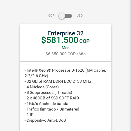
COP
USD
Enterprise 32
$581.500
COP
Mes
$6.350.000
COP
/Año
- Intel® Xeon® Processor D-1520 (6M Cache,
2.2/2.6 GHz)
- 32 GB of RAM DDR4 ECC 2133 MHz
- 4 Núcleos (Cores)
- 8 Subprocesos (Threads)
- 2 x 480GB of SSD SOFT RAID
- 1Gb/s Ancho de banda
- Tráfico Ilimitado / Unmetered
- 1 IP
- Dispositivo Anti-DDoS