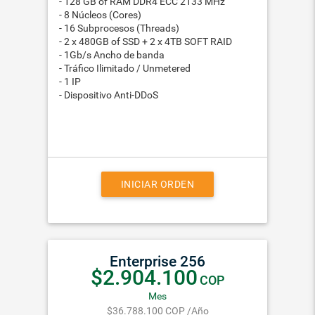
- 128 GB of RAM DDR4 ECC 2133 MHz
- 8 Núcleos (Cores)
- 16 Subprocesos (Threads)
- 2 x 480GB of SSD + 2 x 4TB SOFT RAID
- 1Gb/s Ancho de banda
- Tráfico Ilimitado / Unmetered
- 1 IP
- Dispositivo Anti-DDoS
INICIAR ORDEN
Enterprise 256
$2.904.100
COP
Mes
$36.788.100
COP
/Año