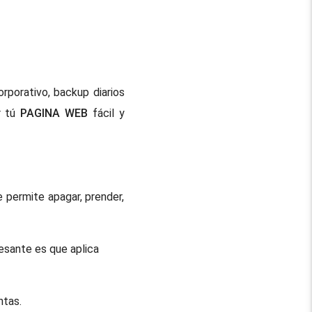
rporativo, backup diarios
r tú
PAGINA WEB
fácil y
 permite apagar, prender,
esante es que aplica
ntas.