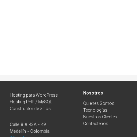
Nosotros
Hosting para WordPress
Hosting PHP / MySQL
Quienes Somos
Constructor de Sitios
Tecnologías
Nuestros Clientes
Contáctenos
Calle 8 # 43A - 49
Medellín - Colombia