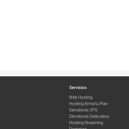
Servicios
Web Hosting
Hosting Arma tu Plan
Servidores VPS
Servidores Dedicados
Hosting Streaming