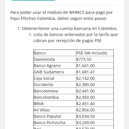
Para poder usar el módulo de WHMCS para pago por
Payu Efectivo Colombia, debes seguir estos pasos:
Obtener/tener una cuenta bancaria en Colombia.
Lista de bancos ordenados por la tarifa que
cobran por recepción de pagos PSE
Banco
PSE IVA Incluido
Davivienda
$773.50
Banco Agrario
$1,661.00
GNB Sudameris
$1,681.47
Caja Social
$2,142.00
Occidente
$2,380.00
Bancoomeva
$2,441.00
Bancolombia
$2,450.00
BBVA
$2,451.40
AV Villas
$2,856.00
Banco Popular
$3,034.50
Banco Pichincha
$3,249.00
Itaú
$3,570.00