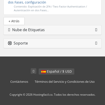
dos Fases, configuración
Contenido: Explicación de 2FA / Two-Factor Authentication /
Autenticación en dos Fases...
« Atrás
Nube de Etiquetas
Soporte
Español / $ USD
Contáctenos
Términos del Servicio y Condiciones de Uso
Copyright © 2026 Hostingfacil.co. Todos los derechos reservados.