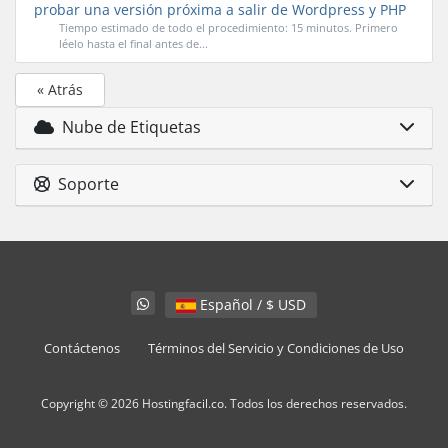
probar una versión próxima a salir de Wordpress y PHP
Tiempo estimado de todo el procedimiento: 15 minutos. Primero
léelo hasta el final antes de...
« Atrás
Nube de Etiquetas
Soporte
Español / $ USD
Contáctenos
Términos del Servicio y Condiciones de Uso
Copyright © 2026 Hostingfacil.co. Todos los derechos reservados.