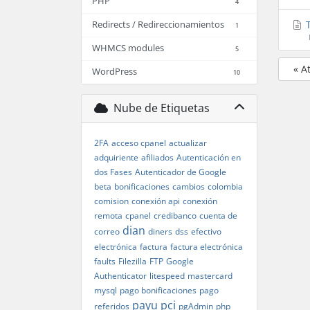
PHP
4
T
Redirects / Redireccionamientos
1
WHMCS modules
5
« A
WordPress
10
Nube de Etiquetas
2FA
acceso cpanel
actualizar
adquiriente
afiliados
Autenticación en
dos Fases
Autenticador de Google
beta
bonificaciones
cambios
colombia
comision
conexión api
conexión
remota
cpanel
credibanco
cuenta de
dian
correo
diners
dss
efectivo
electrónica
factura
factura electrónica
faults
Filezilla
FTP
Google
Authenticator
litespeed
mastercard
mysql
pago bonificaciones
pago
payu
pci
referidos
pgAdmin
php