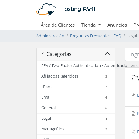
Área de Clientes
Tienda
Anuncios
Pr
Administración
Preguntas Frecuentes - FAQ
Legal
Categorías
2FA / Two-Factor Authentication / Autenticación en 
Afiliados (Referidos)
3
cPanel
7
E
Email
6
General
6
P
Legal
4
Managefiles
2
P