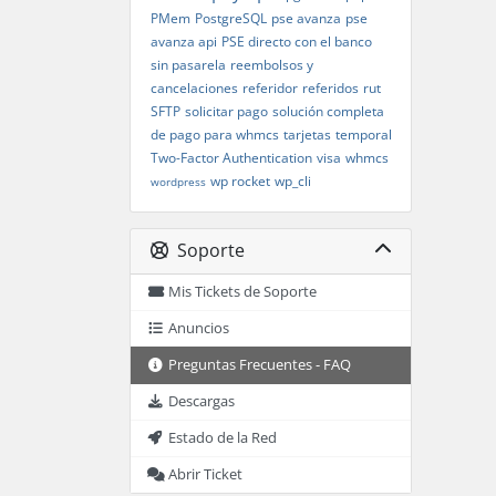
PMem
PostgreSQL
pse avanza
pse
avanza api
PSE directo con el banco
sin pasarela
reembolsos y
cancelaciones
referidor
referidos
rut
SFTP
solicitar pago
solución completa
de pago para whmcs
tarjetas
temporal
Two-Factor Authentication
visa
whmcs
wp rocket
wp_cli
wordpress
Soporte
Mis Tickets de Soporte
Anuncios
Preguntas Frecuentes - FAQ
Descargas
Estado de la Red
Abrir Ticket