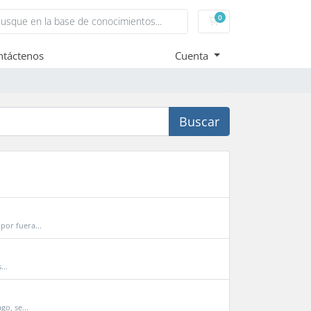
0
Carro de Pedidos
ntáctenos
Cuenta
Buscar
por fuera...
...
o, se...