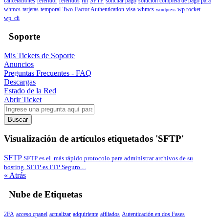
cancelaciones
referidor
referidos
rut
SFTP
solicitar pago
solución completa de pago para
whmcs
tarjetas
temporal
Two-Factor Authentication
visa
whmcs
wp rocket
wordpress
wp_cli
Soporte
Mis Tickets de Soporte
Anuncios
Preguntas Frecuentes - FAQ
Descargas
Estado de la Red
Abrir Ticket
Buscar
Visualización de artículos etiquetados 'SFTP'
SFTP
SFTP es el más rápido protocolo para administrar archivos de su
hosting. SFTP es FTP Seguro....
« Atrás
Nube de Etiquetas
2FA
acceso cpanel
actualizar
adquiriente
afiliados
Autenticación en dos Fases