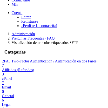
Contáctenos
Más
Cuenta
Entrar
Registrarse
¿Perdiste la contraseña?
Administración
Preguntas Frecuentes - FAQ
Visualización de artículos etiquetados SFTP
Categorías
2FA / Two-Factor Authentication / Autenticación en dos Fases
7
Afiliados (Referidos)
3
cPanel
7
Email
6
General
6
Legal