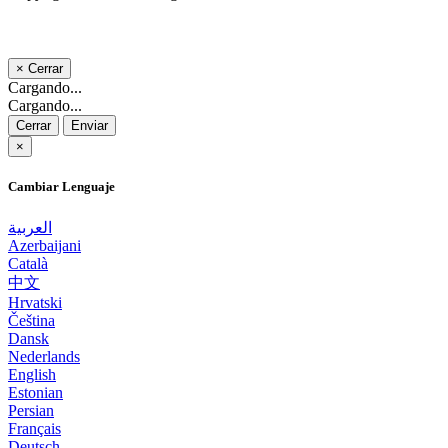
×
Cerrar
Cargando...
Cargando...
Cerrar
Enviar
×
Cambiar Lenguaje
العربية
Azerbaijani
Català
中文
Hrvatski
Čeština
Dansk
Nederlands
English
Estonian
Persian
Français
Deutsch