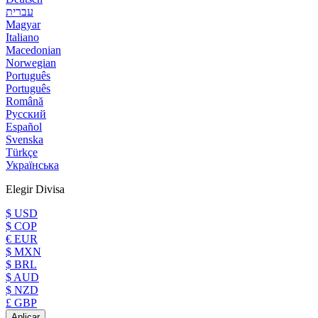
עברית
Magyar
Italiano
Macedonian
Norwegian
Português
Português
Română
Русский
Español
Svenska
Türkçe
Українська
Elegir Divisa
$ USD
$ COP
€ EUR
$ MXN
$ BRL
$ AUD
$ NZD
£ GBP
Aplicar