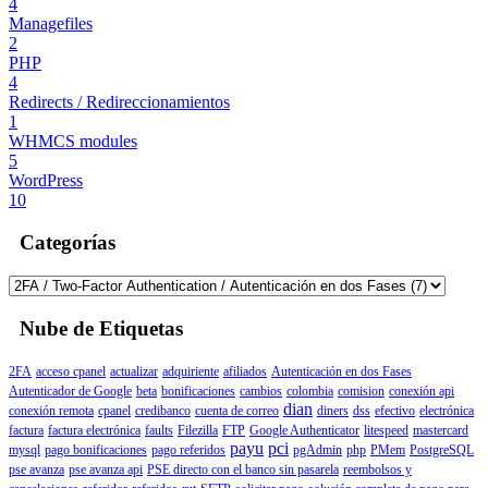
4
Managefiles
2
PHP
4
Redirects / Redireccionamientos
1
WHMCS modules
5
WordPress
10
Categorías
Nube de Etiquetas
2FA
acceso cpanel
actualizar
adquiriente
afiliados
Autenticación en dos Fases
Autenticador de Google
beta
bonificaciones
cambios
colombia
comision
conexión api
dian
conexión remota
cpanel
credibanco
cuenta de correo
diners
dss
efectivo
electrónica
factura
factura electrónica
faults
Filezilla
FTP
Google Authenticator
litespeed
mastercard
payu
pci
mysql
pago bonificaciones
pago referidos
pgAdmin
php
PMem
PostgreSQL
pse avanza
pse avanza api
PSE directo con el banco sin pasarela
reembolsos y