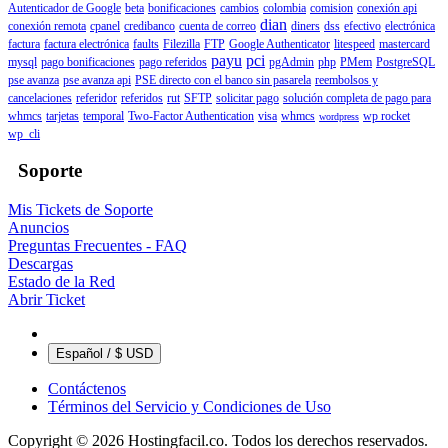
Autenticador de Google
beta
bonificaciones
cambios
colombia
comision
conexión api
dian
conexión remota
cpanel
credibanco
cuenta de correo
diners
dss
efectivo
electrónica
factura
factura electrónica
faults
Filezilla
FTP
Google Authenticator
litespeed
mastercard
payu
pci
mysql
pago bonificaciones
pago referidos
pgAdmin
php
PMem
PostgreSQL
pse avanza
pse avanza api
PSE directo con el banco sin pasarela
reembolsos y
cancelaciones
referidor
referidos
rut
SFTP
solicitar pago
solución completa de pago para
whmcs
tarjetas
temporal
Two-Factor Authentication
visa
whmcs
wp rocket
wordpress
wp_cli
Soporte
Mis Tickets de Soporte
Anuncios
Preguntas Frecuentes - FAQ
Descargas
Estado de la Red
Abrir Ticket
Español / $ USD
Contáctenos
Términos del Servicio y Condiciones de Uso
Copyright © 2026 Hostingfacil.co. Todos los derechos reservados.