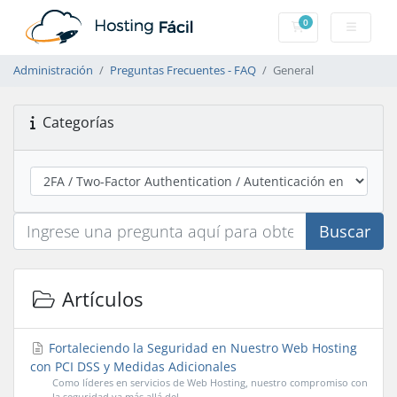
0
Carro de Pedidos
Administración
Preguntas Frecuentes - FAQ
General
Categorías
Buscar
Artículos
Fortaleciendo la Seguridad en Nuestro Web Hosting
con PCI DSS y Medidas Adicionales
Como líderes en servicios de Web Hosting, nuestro compromiso con
la seguridad va más allá del...