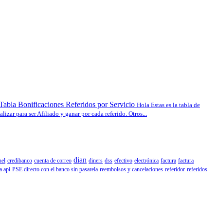
Tabla Bonificaciones Referidos por Servicio
Hola Estas es la tabla de
lizar para ser Afiliado y ganar por cada referido. Otros...
dian
nel
credibanco
cuenta de correo
diners
dss
efectivo
electrónica
factura
factura
a api
PSE directo con el banco sin pasarela
reembolsos y cancelaciones
referidor
referidos