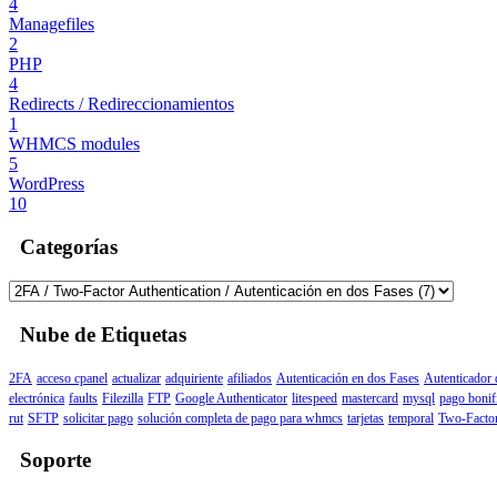
4
Managefiles
2
PHP
4
Redirects / Redireccionamientos
1
WHMCS modules
5
WordPress
10
Categorías
Nube de Etiquetas
2FA
acceso cpanel
actualizar
adquiriente
afiliados
Autenticación en dos Fases
Autenticador
electrónica
faults
Filezilla
FTP
Google Authenticator
litespeed
mastercard
mysql
pago bonif
rut
SFTP
solicitar pago
solución completa de pago para whmcs
tarjetas
temporal
Two-Factor
Soporte