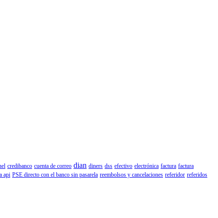
dian
nel
credibanco
cuenta de correo
diners
dss
efectivo
electrónica
factura
factura
a api
PSE directo con el banco sin pasarela
reembolsos y cancelaciones
referidor
referidos