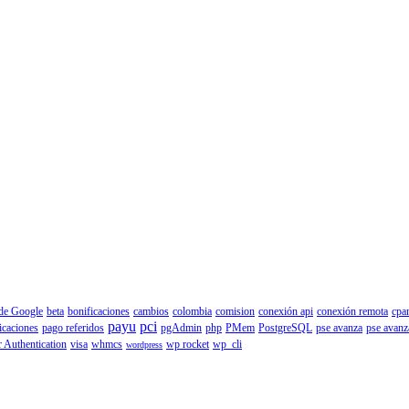
 de Google
beta
bonificaciones
cambios
colombia
comision
conexión api
conexión remota
cpa
payu
pci
icaciones
pago referidos
pgAdmin
php
PMem
PostgreSQL
pse avanza
pse avanz
 Authentication
visa
whmcs
wp rocket
wp_cli
wordpress