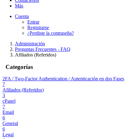
Contáctenos
Más
Cuenta
Entrar
Registrarse
¿Perdiste la contraseña?
Administración
Preguntas Frecuentes - FAQ
Afiliados (Referidos)
Categorías
2FA / Two-Factor Authentication / Autenticación en dos Fases
7
Afiliados (Referidos)
3
cPanel
7
Email
6
General
6
Legal