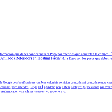
nformación que debes conocer para el Pago por referidos que concretan la compra...
Afiliado (Referidor) en Hosting Fácil?
Hola Estos son los pasos que debes rea
 de Google
beta
bonificaciones
cambios
colombia
comision
conexión api
conexión remota
cpa
payu
pci
icaciones
pago referidos
pgAdmin
php
PMem
PostgreSQL
pse avanza
pse avanz
 Authentication
visa
whmcs
wp rocket
wp_cli
wordpress