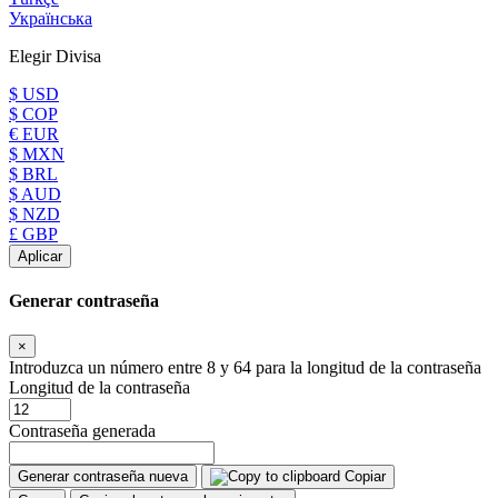
Українська
Elegir Divisa
$ USD
$ COP
€ EUR
$ MXN
$ BRL
$ AUD
$ NZD
£ GBP
Aplicar
Generar contraseña
×
Introduzca un número entre 8 y 64 para la longitud de la contraseña
Longitud de la contraseña
Contraseña generada
Generar contraseña nueva
Copiar