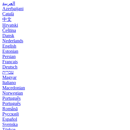
العربية
Azerbaijani
Català
中文
Hrvatski
Čeština
Dansk
Nederlands
English
Estonian
Persian
Français
Deutsch
עברית
Magyar
Italiano
Macedonian
Norwegian
Português
Português
Română
Русский
Español
Svenska
Türkçe