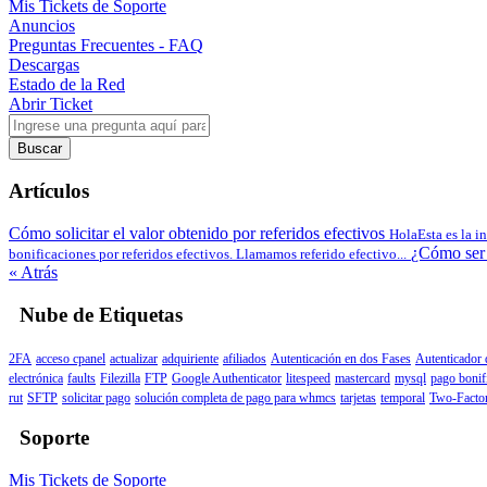
Mis Tickets de Soporte
Anuncios
Preguntas Frecuentes - FAQ
Descargas
Estado de la Red
Abrir Ticket
Buscar
Artículos
Cómo solicitar el valor obtenido por referidos efectivos
HolaEsta es la i
¿Cómo ser 
bonificaciones por referidos efectivos. Llamamos referido efectivo...
« Atrás
Nube de Etiquetas
2FA
acceso cpanel
actualizar
adquiriente
afiliados
Autenticación en dos Fases
Autenticador
electrónica
faults
Filezilla
FTP
Google Authenticator
litespeed
mastercard
mysql
pago bonif
rut
SFTP
solicitar pago
solución completa de pago para whmcs
tarjetas
temporal
Two-Factor
Soporte
Mis Tickets de Soporte