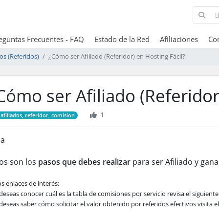
eguntas Frecuentes - FAQ
Estado de la Red
Afiliaciones
Co
dos (Referidos)
¿Cómo ser Afiliado (Referidor) en Hosting Fácil?
Cómo ser Afiliado (Referidor
dos Fases
7
1
afiliados, referidor, comision
la
os son los
pasos que debes realizar
para ser Afiliado y gana
s enlaces de interés:
 deseas conocer cuál es la tabla de comisiones por servicio revisa el siguient
 deseas saber cómo solicitar el valor obtenido por referidos efectivos visita e