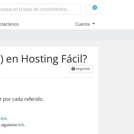
0
Carro de Pedidos
ntáctenos
Cuenta
) en Hosting Fácil?
Imprimir
r por cada referido.
e
link
.
l siguiente
link
.