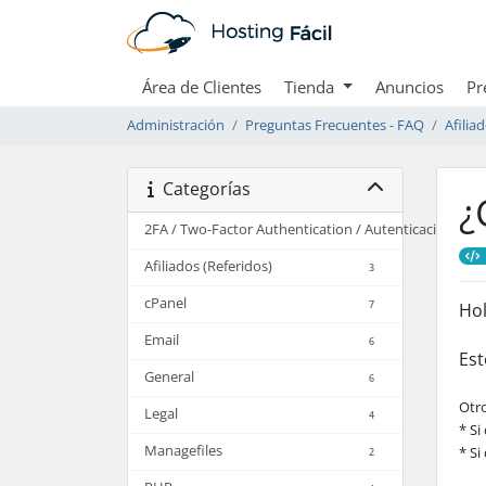
Área de Clientes
Tienda
Anuncios
Pr
Administración
Preguntas Frecuentes - FAQ
Afilia
Categorías
¿
2FA / Two-Factor Authentication / Autenticación en 
Afiliados (Referidos)
3
cPanel
7
Ho
Email
6
Est
General
6
Otro
Legal
4
* Si
Managefiles
* Si
2