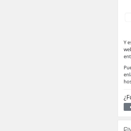
Y e
web
ent
Pue
enl
hos
¿F