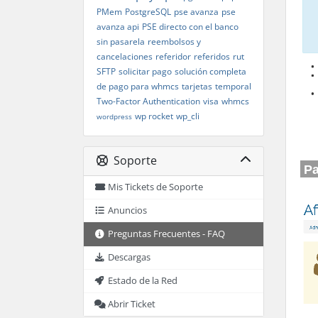
PMem
PostgreSQL
pse avanza
pse
avanza api
PSE directo con el banco
sin pasarela
reembolsos y
cancelaciones
referidor
referidos
rut
SFTP
solicitar pago
solución completa
de pago para whmcs
tarjetas
temporal
Two-Factor Authentication
visa
whmcs
wp rocket
wp_cli
wordpress
Soporte
Pa
Mis Tickets de Soporte
Anuncios
Preguntas Frecuentes - FAQ
Descargas
Estado de la Red
Abrir Ticket