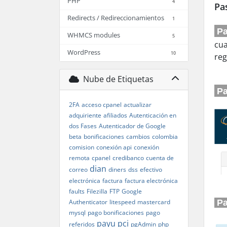
PHP
4
Pa
Redirects / Redireccionamientos
1
Pa
WHMCS modules
5
cua
WordPress
10
reg
Nube de Etiquetas
Pa
2FA
acceso cpanel
actualizar
adquiriente
afiliados
Autenticación en
dos Fases
Autenticador de Google
beta
bonificaciones
cambios
colombia
comision
conexión api
conexión
remota
cpanel
credibanco
cuenta de
dian
correo
diners
dss
efectivo
electrónica
factura
factura electrónica
faults
Filezilla
FTP
Google
Pa
Authenticator
litespeed
mastercard
mysql
pago bonificaciones
pago
payu
pci
referidos
pgAdmin
php