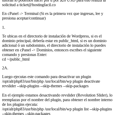
tutorial lo podemos hacer por ti por $20 USD para ello realiza la
solicitud a ticket@hostingfacil.co
En cPanel -> Terminal (Si es la primera vez que ingresas, lee y
presiona aceptar/continuar)
1.
Te ubicas en el directorio de instalación de Wordpress, si es el
dominio principal, debería estar en public_html, si es un dominio
adicional ó un subdominio, el directorio de instalación lo puedes
obtener en cPanel -> Dominios, entonces escribes el siguiente
comando y presionas Enter:
cd ~/public_html
2A.
Luego ejecutas este comando para desactivar un plugin
/opt/alt/php83/usr/bin/php /usr/local/bin/wp plugin deactivate
revslider --skip-plugins --skip-themes --skip-packages
En el ejemplo estamos desactivando revslider (Revolution Slider), lo
reemplazas por el nombre del plugin, para obtener el nombre interno
de los plugins ejecuta:
/opt/alt/php83/usr/bin/php /usr/local/bin/wp plugin list --skip-plugins
--skip-themes --skip-packages