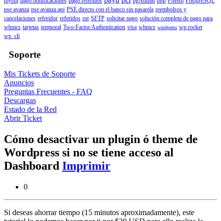
mysql
pago bonificaciones
pago referidos
pgAdmin
php
PMem
PostgreSQL
pse avanza
pse avanza api
PSE directo con el banco sin pasarela
reembolsos y
cancelaciones
referidor
referidos
rut
SFTP
solicitar pago
solución completa de pago para
whmcs
tarjetas
temporal
Two-Factor Authentication
visa
whmcs
wp rocket
wordpress
wp_cli
Soporte
Mis Tickets de Soporte
Anuncios
Preguntas Frecuentes - FAQ
Descargas
Estado de la Red
Abrir Ticket
Cómo desactivar un plugin ó theme de
Wordpress si no se tiene acceso al
Dashboard
Imprimir
0
Si deseas ahorrar tiempo (15 minutos aproximadamente), este