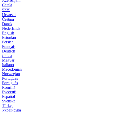
Azerbaijani
Català
中文
Hrvatski
Čeština
Dansk
Nederlands
English
Estonian
Persian
Français
Deutsch
עברית
Magyar
Italiano
Macedonian
Norwegian
Português
Português
Română
Русский
Español
Svenska
Türkçe
Українська