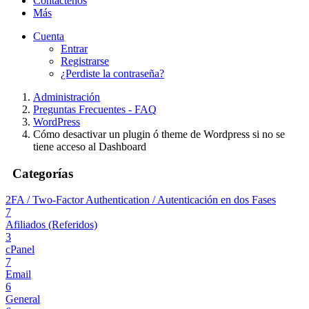
Contáctenos
Más
Cuenta
Entrar
Registrarse
¿Perdiste la contraseña?
Administración
Preguntas Frecuentes - FAQ
WordPress
Cómo desactivar un plugin ó theme de Wordpress si no se
tiene acceso al Dashboard
Categorías
2FA / Two-Factor Authentication / Autenticación en dos Fases
7
Afiliados (Referidos)
3
cPanel
7
Email
6
General