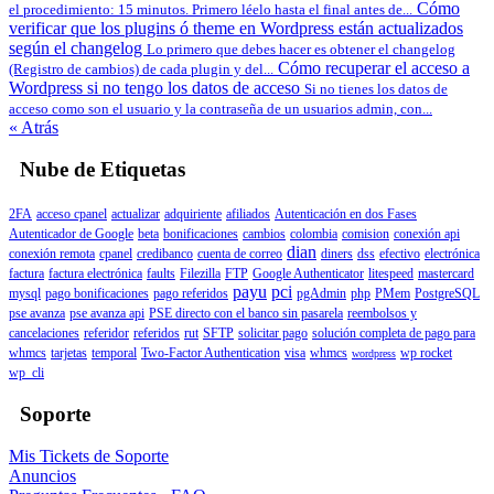
Cómo
el procedimiento: 15 minutos. Primero léelo hasta el final antes de...
verificar que los plugins ó theme en Wordpress están actualizados
según el changelog
Lo primero que debes hacer es obtener el changelog
Cómo recuperar el acceso a
(Registro de cambios) de cada plugin y del...
Wordpress si no tengo los datos de acceso
Si no tienes los datos de
acceso como son el usuario y la contraseña de un usuarios admin, con...
« Atrás
Nube de Etiquetas
2FA
acceso cpanel
actualizar
adquiriente
afiliados
Autenticación en dos Fases
Autenticador de Google
beta
bonificaciones
cambios
colombia
comision
conexión api
dian
conexión remota
cpanel
credibanco
cuenta de correo
diners
dss
efectivo
electrónica
factura
factura electrónica
faults
Filezilla
FTP
Google Authenticator
litespeed
mastercard
payu
pci
mysql
pago bonificaciones
pago referidos
pgAdmin
php
PMem
PostgreSQL
pse avanza
pse avanza api
PSE directo con el banco sin pasarela
reembolsos y
cancelaciones
referidor
referidos
rut
SFTP
solicitar pago
solución completa de pago para
whmcs
tarjetas
temporal
Two-Factor Authentication
visa
whmcs
wp rocket
wordpress
wp_cli
Soporte
Mis Tickets de Soporte
Anuncios