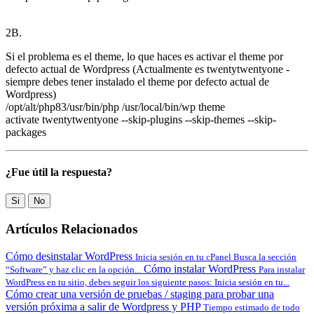
2B.
Si el problema es el theme, lo que haces es activar el theme por
defecto actual de Wordpress (Actualmente es twentytwentyone -
siempre debes tener instalado el theme por defecto actual de
Wordpress)
/opt/alt/php83/usr/bin/php /usr/local/bin/wp theme
activate twentytwentyone --skip-plugins --skip-themes --skip-
packages
¿Fue útil la respuesta?
Si
No
Artículos Relacionados
Cómo desinstalar WordPress
Inicia sesión en tu cPanel Busca la sección
Cómo instalar WordPress
“Software” y haz clic en la opción...
Para instalar
WordPress en tu sitio, debes seguir los siguiente pasos: Inicia sesión en tu...
Cómo crear una versión de pruebas / staging para probar una
versión próxima a salir de Wordpress y PHP
Tiempo estimado de todo