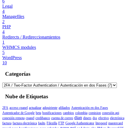
6
Legal
4
Managefiles
2
PHP
4
Redirects / Redireccionamientos
1
WHMCS modules
5
WordPress
10
Categorías
Nube de Etiquetas
2FA
acceso cpanel
actualizar
adquiriente
afiliados
Autenticación en dos Fases
Autenticador de Google
beta
bonificaciones
cambios
colombia
comision
conexión api
dian
conexión remota
cpanel
credibanco
cuenta de correo
diners
dss
efectivo
electrónica
factura
factura electrónica
faults
Filezilla
FTP
Google Authenticator
litespeed
mastercard
payu
pci