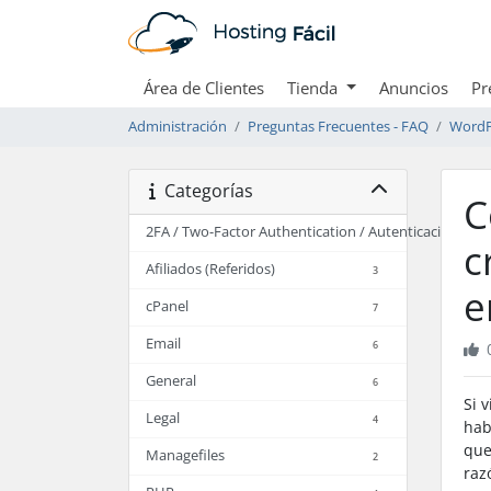
Área de Clientes
Tienda
Anuncios
Pr
Administración
Preguntas Frecuentes - FAQ
WordP
Categorías
C
2FA / Two-Factor Authentication / Autenticación en 
c
Afiliados (Referidos)
3
e
cPanel
7
Email
6
General
6
Si 
Legal
4
hab
que
Managefiles
2
raz