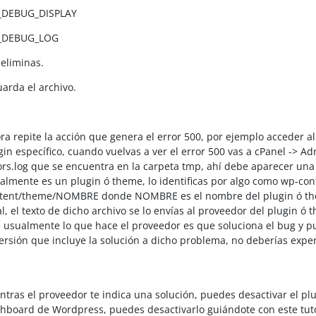
_DEBUG_DISPLAY
_DEBUG_LOG
 eliminas.
uarda el archivo.
ra repite la acción que genera el error 500, por ejemplo acceder 
gin específico, cuando vuelvas a ver el error 500 vas a cPanel -> A
ors.log que se encuentra en la carpeta tmp, ahí debe aparecer una 
almente es un plugin ó theme, lo identificas por algo como wp-c
tent/theme/NOMBRE donde NOMBRE es el nombre del plugin ó them
al, el texto de dicho archivo se lo envías al proveedor del plugin ó 
 usualmente lo que hace el proveedor es que soluciona el bug y pub
versión que incluye la solución a dicho problema, no deberías expe
ntras el proveedor te indica una solución, puedes desactivar el plug
hboard de Wordpress, puedes desactivarlo guiándote con este tuto