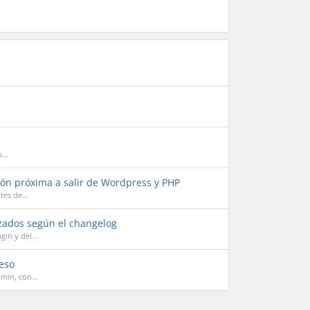
...
ón próxima a salir de Wordpress y PHP
es de...
zados según el changelog
in y del...
eso
min, con...