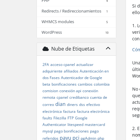
PHP
4
Si 
Redirects / Redireccionamientos
1
ello
WHMCS modules
5
1. 
ver
WordPress
10
con
Nube de Etiquetas
Cóm
Una
2FA
acceso cpanel
actualizar
últ
adquiriente
afiliados
Autenticación en
Wor
dos Fases
Autenticador de Google
beta
bonificaciones
cambios
colombia
No 
comision
conexión api
conexión
que
remota
cpanel
credibanco
cuenta de
act
dian
correo
diners
dss
efectivo
req
electrónica
factura
factura electrónica
seg
faults
Filezilla
FTP
Google
Authenticator
litespeed
mastercard
2. 
mysql
pago bonificaciones
pago
nom
payu
pci
referidos
pgAdmin
php