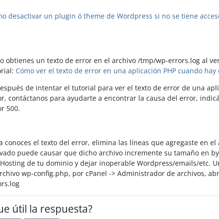
o desactivar un plugin ó theme de Wordpress si no se tiene acce
no obtienes un texto de error en el archivo /tmp/wp-errors.log al ver
orial:
Cómo ver el texto de error en una aplicación PHP cuando hay
después de intentar el tutorial para ver el texto de error de una ap
or, contáctanos para ayudarte a encontrar la causa del error, indi
or 500.
ya conoces el texto del error, elimina las líneas que agregaste en e
ivado puede causar que dicho archivo incremente su tamaño en byt
 Hosting de tu dominio y dejar inoperable Wordpress/emails/etc. U
archivo wp-config.php, por cPanel -> Administrador de archivos, abr
ors.log
ue útil la respuesta?