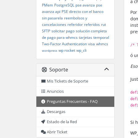
a c
PMem
PostgreSQL
pse avanza
pse
avanza api
PSE directo con el banco
Por
sin pasarela
reembolsos y
dom
cancelaciones
referidor
referidos
rut
ins
SFTP
solicitar pago
solución completa
pre
de pago para whmcs
tarjetas
temporal
Two-Factor Authentication
visa
whmcs
/* 
wp rocket
wp_cli
wordpress
ó u
Eso
Soporte
Jus
Mis Tickets de Soporte
Anuncios
def
def
Preguntas Frecuentes - FAQ
def
Descargas
Estado de la Red
Si 
Abrir Ticket
WP