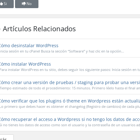
Si
No
Artículos Relacionados
ómo desinstalar WordPress
Inicia sesión en tu cPanel Busca la sección “Software” y haz clic en la opción...
ómo instalar WordPress
Para instalar WordPress en tu sitio, debes seguir los siguiente pasos: Inicia sesión en tu
ómo crear una versión de pruebas / staging para probar una versi
Tiempo estimado de todo el procedimiento: 15 minutos. Primero léelo hasta el final ant
ómo verificar que los plugins ó theme en Wordpress están actuali
Lo primero que debes hacer es obtener el changelog (Registro de cambios) de cada plug
ómo recuperar el acceso a Wordpress si no tengo los datos de acc
Si no tienes los datos de acceso como son el usuario y la contraseña de un usuarios ad
trás