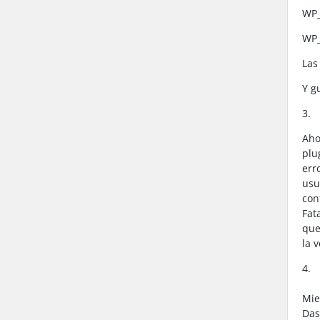
WP
WP
Las
Y g
3.
Aho
plu
err
usu
con
Fat
que
la 
4.
Mie
Das