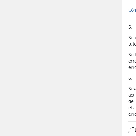
Cóm
5.
Si 
tut
Si 
err
err
6.
Si 
act
del
el 
err
¿F