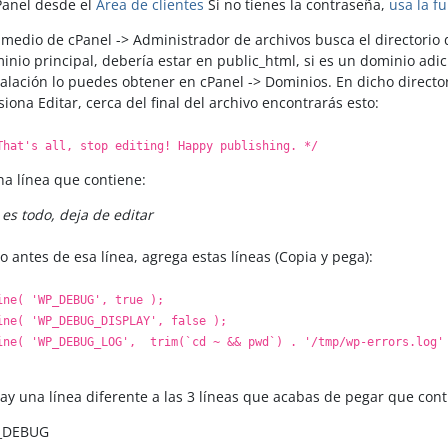
Panel desde el
Área de clientes
Si no tienes la contraseña,
usa la f
 medio de cPanel -> Administrador de archivos busca el directorio d
inio principal, debería estar en public_html, si es un dominio adic
talación lo puedes obtener en cPanel -> Dominios. En dicho director
siona Editar, cerca del final del archivo encontrarás esto:
That's all, stop editing! Happy publishing. */
na línea que contiene:
 es todo, deja de editar
to antes de esa línea, agrega estas líneas (Copia y pega):
ine( 'WP_DEBUG', true );
ine( 'WP_DEBUG_DISPLAY', false );
ine( 'WP_DEBUG_LOG', trim(`cd ~ && pwd`) . '/tmp/wp-errors.log'
hay una línea diferente a las 3 líneas que acabas de pegar que cont
_DEBUG