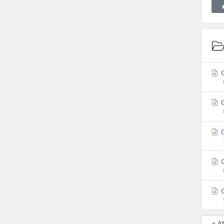
C
C
C
C
C
« A