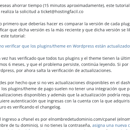
deseas ahorrar tiempo (15 minutos aproximadamente), este tutorial
 realiza la solicitud a ticket@hostingfacil.co
Lo primero que deberías hacer es comparar la versión de cada plugi
ificar que dicha versión es la más reciente y que dicha versión se 
 este tutorial:
o verificar que los plugins/theme en Wordpress están actualizado
 vez has verificado que todos tus plugins y el theme tienen la últim
imos 6 meses, y que el problema persiste, continúa leyendo. Si por 
dpress, por ahora salta la verificación de actualizaciones.
des por hecho que si no ves actualizaciones disponibles en el das
 los plugins/theme de pago suelen no tener una integración que p
ualizaciones disponibles y además que la actualización podría req
uiere autenticación que ingresas con la cuenta con la que adquiri
uro es verificando el changelog.
El ingreso a cPanel es por elnombredetudominio.com/cpanel (elno
bre de tu dominio), si no tienes la contraseña,
asigna una nueva c